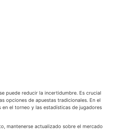
se puede reducir la incertidumbre. Es crucial
s opciones de apuestas tradicionales. En el
en el torneo y las estadísticas de jugadores
anto, mantenerse actualizado sobre el mercado