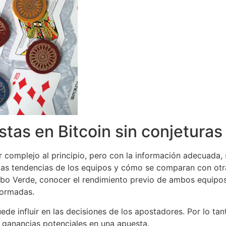
tas en Bitcoin sin conjeturas
 complejo al principio, pero con la información adecuada, 
 las tendencias de los equipos y cómo se comparan con otra
bo Verde, conocer el rendimiento previo de ambos equipos 
formadas.
uede influir en las decisiones de los apostadores. Por lo t
 ganancias potenciales en una apuesta.