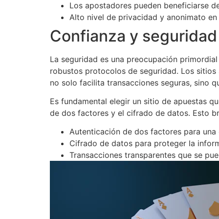
Los apostadores pueden beneficiarse d
Alto nivel de privacidad y anonimato en
Confianza y seguridad 
La seguridad es una preocupación primordial a
robustos protocolos de seguridad. Los sitios 
no solo facilita transacciones seguras, sino 
Es fundamental elegir un sitio de apuestas 
de dos factores y el cifrado de datos. Esto b
Autenticación de dos factores para una 
Cifrado de datos para proteger la inform
Transacciones transparentes que se pued