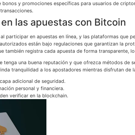
e bonos y promociones específicas para usuarios de cript
 transacciones.
en las apuestas con Bitcoin
l participar en apuestas en línea, y las plataformas que p
autorizados están bajo regulaciones que garantizan la prot
que también registra cada apuesta de forma transparente, l
que tenga una buena reputación y que ofrezca métodos de 
rinda tranquilidad a los apostadores mientras disfrutan de l
capa adicional de seguridad.
ación personal y financiera.
en verificar en la blockchain.