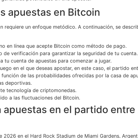
 apuestas en Bitcoin
oin requiere un enfoque metódico. A continuación, se descr
ino en línea que acepte Bitcoin como método de pago.
de verificación para garantizar la seguridad de tu cuenta.
 a tu cuenta de apuestas para comenzar a jugar.
juego en el que deseas apostar, en este caso, el partido e
función de las probabilidades ofrecidas por la casa de ap
s deportivas.
te tecnología de criptomonedas.
o a las fluctuaciones del Bitcoin.
a apuestas en el partido entr
de 2026 en el Hard Rock Stadium de Miami Gardens, Argenti