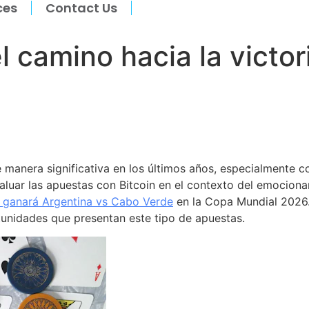
ces
Contact Us
el camino hacia la victor
 manera significativa en los últimos años, especialmente 
valuar las apuestas con Bitcoin en el contexto del emociona
 ganará Argentina vs Cabo Verde
en la Copa Mundial 2026.
tunidades que presentan este tipo de apuestas.