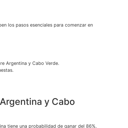
iben los pasos esenciales para comenzar en
ntre Argentina y Cabo Verde.
uestas.
e Argentina y Cabo
na tiene una probabilidad de ganar del 86%,