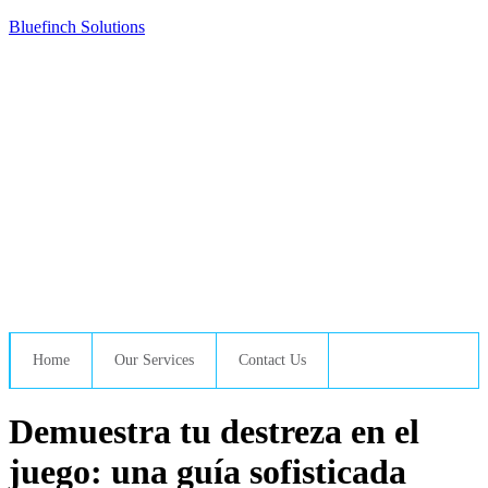
Bluefinch Solutions
Home
Our Services
Contact Us
Demuestra tu destreza en el
juego: una guía sofisticada