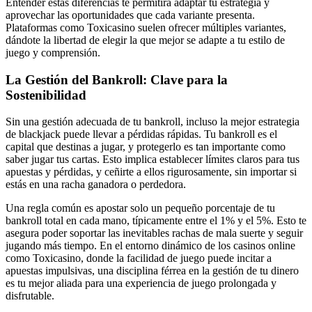
Entender estas diferencias te permitirá adaptar tu estrategia y
aprovechar las oportunidades que cada variante presenta.
Plataformas como Toxicasino suelen ofrecer múltiples variantes,
dándote la libertad de elegir la que mejor se adapte a tu estilo de
juego y comprensión.
La Gestión del Bankroll: Clave para la
Sostenibilidad
Sin una gestión adecuada de tu bankroll, incluso la mejor estrategia
de blackjack puede llevar a pérdidas rápidas. Tu bankroll es el
capital que destinas a jugar, y protegerlo es tan importante como
saber jugar tus cartas. Esto implica establecer límites claros para tus
apuestas y pérdidas, y ceñirte a ellos rigurosamente, sin importar si
estás en una racha ganadora o perdedora.
Una regla común es apostar solo un pequeño porcentaje de tu
bankroll total en cada mano, típicamente entre el 1% y el 5%. Esto te
asegura poder soportar las inevitables rachas de mala suerte y seguir
jugando más tiempo. En el entorno dinámico de los casinos online
como Toxicasino, donde la facilidad de juego puede incitar a
apuestas impulsivas, una disciplina férrea en la gestión de tu dinero
es tu mejor aliada para una experiencia de juego prolongada y
disfrutable.