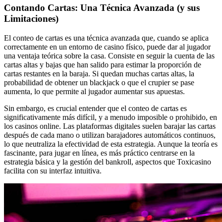
Contando Cartas: Una Técnica Avanzada (y sus
Limitaciones)
El conteo de cartas es una técnica avanzada que, cuando se aplica
correctamente en un entorno de casino físico, puede dar al jugador
una ventaja teórica sobre la casa. Consiste en seguir la cuenta de las
cartas altas y bajas que han salido para estimar la proporción de
cartas restantes en la baraja. Si quedan muchas cartas altas, la
probabilidad de obtener un blackjack o que el crupier se pase
aumenta, lo que permite al jugador aumentar sus apuestas.
Sin embargo, es crucial entender que el conteo de cartas es
significativamente más difícil, y a menudo imposible o prohibido, en
los casinos online. Las plataformas digitales suelen barajar las cartas
después de cada mano o utilizan barajadores automáticos continuos,
lo que neutraliza la efectividad de esta estrategia. Aunque la teoría es
fascinante, para jugar en línea, es más práctico centrarse en la
estrategia básica y la gestión del bankroll, aspectos que Toxicasino
facilita con su interfaz intuitiva.