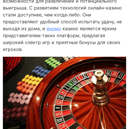
возможности для развлечений и потенциального
выигрыша. С развитием технологий онлайн-казино
стали доступнее, чем когда-либо. Они
предоставляют удобный способ испытать удачу, не
выходя из дома, и
еномо
казино является ярким
представителем таких платформ, предлагая
широкий спектр игр и приятные бонусы для своих
игроков.