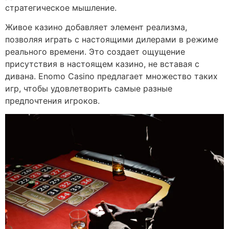
стратегическое мышление.
Живое казино добавляет элемент реализма,
позволяя играть с настоящими дилерами в режиме
реального времени. Это создает ощущение
присутствия в настоящем казино, не вставая с
дивана. Enomo Casino предлагает множество таких
игр, чтобы удовлетворить самые разные
предпочтения игроков.