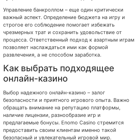
Управление банкроллом – еще один критически
важный аспект. Определение бюджета на игру и
строгое его соблюдение помогает избежать
чрезмерных трат и сохранить удовольствие от
процесса. Ответственный подход к азартным играм
позволяет наслаждаться ими как формой
развлечения, а не способом заработка.
Как выбрать подходящее
онлайн-казино
Выбор надежного онлайн-казино – залог
безопасности и приятного игрового опыта. Важно
обращать внимание на репутацию платформы,
наличие лицензии, разнообразие игр и
предлагаемые бонусы. Enomo Casino стремится
предоставить своим клиентам именно такой
безопасный и увлекательный игровой мир.