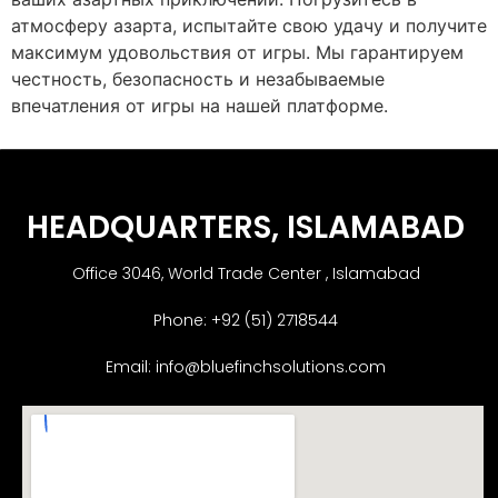
атмосферу азарта, испытайте свою удачу и получите
максимум удовольствия от игры. Мы гарантируем
честность, безопасность и незабываемые
впечатления от игры на нашей платформе.
HEADQUARTERS​, ISLAMABAD
Office 3046, World Trade Center , Islamabad
Phone: +92 (51) 2718544
Email: info@bluefinchsolutions.com