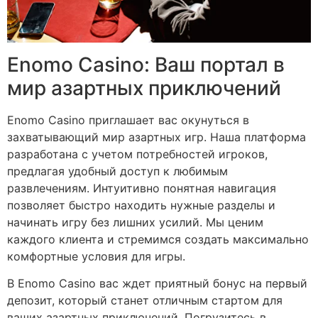
Enomo Casino: Ваш портал в
мир азартных приключений
Enomo Casino приглашает вас окунуться в
захватывающий мир азартных игр. Наша платформа
разработана с учетом потребностей игроков,
предлагая удобный доступ к любимым
развлечениям. Интуитивно понятная навигация
позволяет быстро находить нужные разделы и
начинать игру без лишних усилий. Мы ценим
каждого клиента и стремимся создать максимально
комфортные условия для игры.
В Enomo Casino вас ждет приятный бонус на первый
депозит, который станет отличным стартом для
ваших азартных приключений. Погрузитесь в