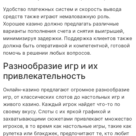
Удобство платежных систем и скорость вывода
средств также играют немаловажную роль.
Хорошее казино должно предлагать различные
варианты пополнения счета и снятия выигрышей,
минимизируя задержки. Поддержка клиентов также
должна быть оперативной и компетентной, готовой
помочь в решении любых вопросов.
Разнообразие игр и их
привлекательность
Онлайн-казино предлагают огромное разнообразие
игр, от классических слотов до настольных игр и
живого казино. Каждый игрок найдет что-то по
своему вкусу. Слоты с их яркой графикой и
захватывающими сюжетами привлекают множество
игроков, в то время как настольные игры, такие как
рулетка или блэкджек, предпочитают те, кто любит