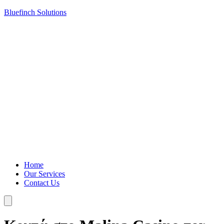
Bluefinch Solutions
Home
Our Services
Contact Us