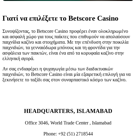
Γιατί να επιλέξετε το Betscore Casino
Συνοψίζοντας, το Betscore Casino προφέρει έναν ολοκληρωμένο
και ασφαλή χώρο για τους παίκτες που επιθυμούν να απολαύσουν
παιχνίδια καζίνο και στοιχήματα. Με την επένδυση στην ποικιλία
παιχνιδιών, τα γενναιόδωρα μπόνους και τη φροντίδα για την
ασφάλεια των παικτών, είναι ένα από τα κορυφαία καζίνο στην
ελληνική αγορά.
Αν σας ενδιαφέρει η ψυχαγωγία μέσω των διαδικτυακών
παιχνιδιών, το Betscore Casino είναι μία εξαιρετική επιλογή για να
ξεκινήσετε το ταξίδι σας στον συναρπαστικό κόσμο των καζίνο.
HEADQUARTERS​, ISLAMABAD
Office 3046, World Trade Center , Islamabad
Phone: +92 (51) 2718544