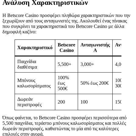
Ανάλυση Χαρακτηριστικών
Η Betscore Casino προσφέρει πληθώρα χαρακτηριστικών που την
ξεχωρίζουν από τους ανταγωνιστές της. Ακολουθεί ένας πίνακας
που συγκρίνει τα χαρακτηριστικά του Betscore Casino με άλλα
δημοφιλή καζίνο:
Betscore
Ανταγωνιστής
Ανταγωνι
Χαρακτηριστικό
Casino
Α
Β
Παιχνίδια
5,500+
3,000+
4,000+
διαθέσιμα
100%
Μπόνους
100% έως
έως
50% έως 200€
καλωσορίσματος
300€
500€
Δωρεάν
200
100
150
περιστροφές
Όπως φαίνεται, το Betscore Casino προσφέρει περισσότερα από
5,500 παιχνίδια, τεράστιο μπόνους καλωσορίσματος και πολλές
δωρεάν περιστροφές, καθιστώντας το μία από τις καλύτερες
επιλογές στην αγορά.