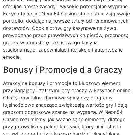
oferując proste zasady i wysokie potencjalne wygrane.
Kasyna takie jak Neon54 Casino stale aktualizują swoje
portfolio, dodając najnowsze tytuły od renomowanych
dostawców. Obok slotów, gry kasynowe na żywo,
prowadzone przez prawdziwych krupierów, przenoszą
graczy w atmosferę luksusowego kasyna
stacjonarnego, zapewniając interakcję i autentyczne
emocje.
Bonusy i Promocje dla Graczy
Atrakcyjne bonusy i promocje to kluczowy element
przyciągający i zatrzymujący graczy w kasynach online.
Oferty powitalne, darmowe spiny czy programy
lojalnościowe znacząco zwiększają wartość gry i dają
graczom dodatkowe szanse na wygraną. W Neon54
Casino rozumiemy, jak ważne są te elementy, dlatego
przygotowaliśmy pakiet korzyści, który umili start i
sprawi, że gra będzie jeszcze bardziej ekscytująca.