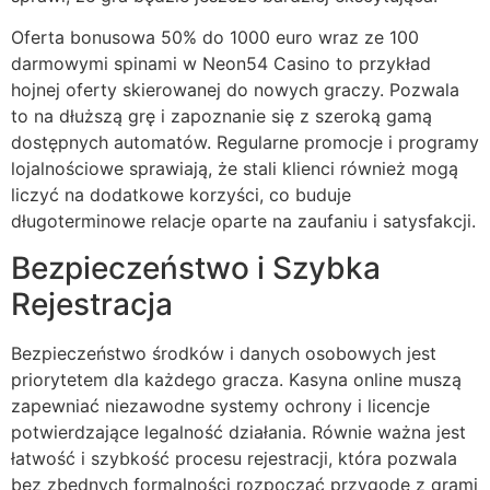
Oferta bonusowa 50% do 1000 euro wraz ze 100
darmowymi spinami w Neon54 Casino to przykład
hojnej oferty skierowanej do nowych graczy. Pozwala
to na dłuższą grę i zapoznanie się z szeroką gamą
dostępnych automatów. Regularne promocje i programy
lojalnościowe sprawiają, że stali klienci również mogą
liczyć na dodatkowe korzyści, co buduje
długoterminowe relacje oparte na zaufaniu i satysfakcji.
Bezpieczeństwo i Szybka
Rejestracja
Bezpieczeństwo środków i danych osobowych jest
priorytetem dla każdego gracza. Kasyna online muszą
zapewniać niezawodne systemy ochrony i licencje
potwierdzające legalność działania. Równie ważna jest
łatwość i szybkość procesu rejestracji, która pozwala
bez zbędnych formalności rozpocząć przygodę z grami