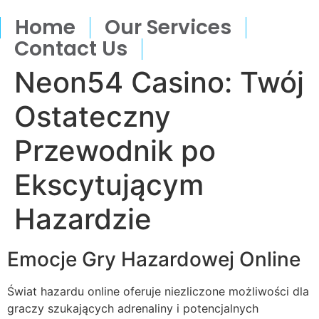
Home
Our Services
Contact Us
Neon54 Casino: Twój
Ostateczny
Przewodnik po
Ekscytującym
Hazardzie
Emocje Gry Hazardowej Online
Świat hazardu online oferuje niezliczone możliwości dla
graczy szukających adrenaliny i potencjalnych