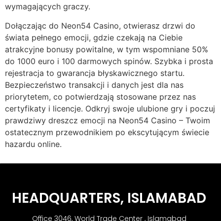
wymagających graczy.
Dołączając do Neon54 Casino, otwierasz drzwi do
świata pełnego emocji, gdzie czekają na Ciebie
atrakcyjne bonusy powitalne, w tym wspomniane 50%
do 1000 euro i 100 darmowych spinów. Szybka i prosta
rejestracja to gwarancja błyskawicznego startu.
Bezpieczeństwo transakcji i danych jest dla nas
priorytetem, co potwierdzają stosowane przez nas
certyfikaty i licencje. Odkryj swoje ulubione gry i poczuj
prawdziwy dreszcz emocji na Neon54 Casino – Twoim
ostatecznym przewodnikiem po ekscytującym świecie
hazardu online.
HEADQUARTERS​, ISLAMABAD
Office 3046, World Trade Center , Islamabad