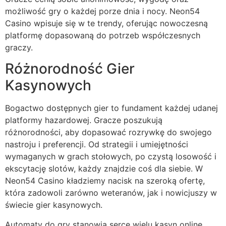
możliwość gry o każdej porze dnia i nocy. Neon54
Casino wpisuje się w te trendy, oferując nowoczesną
platformę dopasowaną do potrzeb współczesnych
graczy.
Różnorodność Gier
Kasynowych
Bogactwo dostępnych gier to fundament każdej udanej
platformy hazardowej. Gracze poszukują
różnorodności, aby dopasować rozrywkę do swojego
nastroju i preferencji. Od strategii i umiejętności
wymaganych w grach stołowych, po czystą losowość i
ekscytację slotów, każdy znajdzie coś dla siebie. W
Neon54 Casino kładziemy nacisk na szeroką ofertę,
która zadowoli zarówno weteranów, jak i nowicjuszy w
świecie gier kasynowych.
Automaty do gry stanowią serce wielu kasyn online,