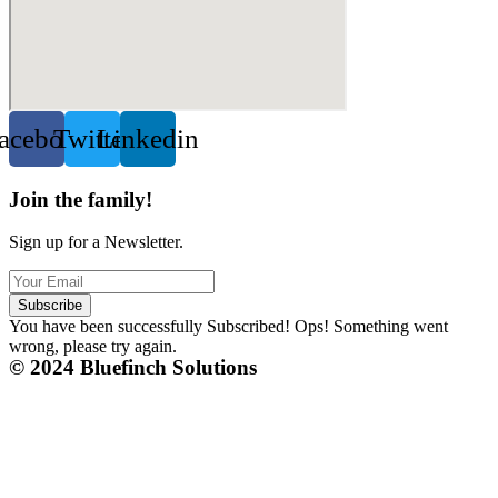
acebook
Twitter
Linkedin
Join the family!
Sign up for a Newsletter.
Subscribe
You have been successfully Subscribed!
Ops! Something went
wrong, please try again.
© 2024 Bluefinch Solutions