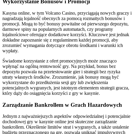
Wykorzystanie Bonusów i Promocji
Kasyna online, w tym Volcano Casino, przyciągają nowych graczy i
nagradzają lojalność obecnych za pomocą rozmaitych bonusów i
promocji. Mogą to być bonusy powitalne od pierwszego depozytu,
darmowe spiny na popularnych automatach, czy programy
lojalnościowe oferujące dodatkowe korzyści. Kluczowe jest jednak
dokładne zapoznanie się z regulaminem każdej promocji, aby
zrozumieć wymagania dotyczące obrotu środkami i warunki ich
wypłaty.
Świadome korzystanie z ofert promocyjnych może znacząco
wpłynąć na ogólną rentowność gry. Na przykład, bonus bez
depozytu pozwala na przetestowanie gier i strategii bez ryzyka
utraty własnych środków. Zrozumienie, jak bonusy mogą być
wykorzystane do przedłużenia sesji gry lub zwiększenia
potencjalnych wygranych, jest istotnym elementem strategii gracza,
który dąży do osiągnięcia korzyści z gry w kasynie.
Zarządzanie Bankrollem w Grach Hazardowych
Jednym z najważniejszych aspektów odpowiedzialnej i potencjalnie
dochodowej gry w kasynie online jest skuteczne zarządzanie
bankrollem. Określenie limitów strat i wygranych, a także ustalenie
budżetu przeznaczonego na grę, pozwala uniknąć impulsywnych