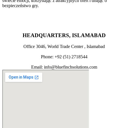
świecie emocji, korzystając z atrakcyjnych ofert i dbając o
bezpieczeństwo gry.
HEADQUARTERS​, ISLAMABAD
Office 3046, World Trade Center , Islamabad
Phone: +92 (51) 2718544
Email: info@bluefinchsolutions.com