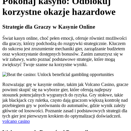
Pokonaj kasyno: Odblokuj
korzystne okazje hazardowe
Strategie dla Graczy w Kasynie Online
Świat kasyn online, choć pełen emocji, oferuje również możliwości
dla graczy, którzy podchodzą do rozgrywki strategicznie. Kluczem
do sukcesu jest zrozumienie mechaniki gier, zarządzanie budżetem
oraz wykorzystanie dostępnych bonusów. Zanim zanurzysz się w
wir zabawy, warto poznać podstawowe strategie, które mogą
zwiększyć Twoje szanse na korzystne wyniki.
Rozważając grę w kasynie online, takim jak Volcano Casino, gracze
powinni skupić się na wyborze gier, które oferują najlepszy
stosunek potencjalnych wygranych do ryzyka. Gry stołowe, takie
jak blackjack czy ruletka, często dają graczom większą kontrolę nad
przebiegiem gry w porównaniu do automatów, gdzie wynik zależy
głównie od losowości. Poznanie zasad i podstawowych strategii dla
tych gier jest pierwszym krokiem do optymalizacji doświadczeń.
volcano casino