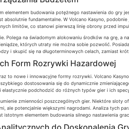
ym elementem budowania potężnego nastawienia do gry jest
est absolutnie fundamentalne. W Volcano Kasyno, podobnie
ych limitów, co stanowi pierwszą linię obrony przed impul
ie. Polega na świadomym alokowaniu środków na grę, a na
ieniądze, których utraty nie można sobie pozwolić. Posiad
y i skupić się na długoterminowych celach, zamiast kró
ch Form Rozrywki Hazardowej
coraz to nowe i innowacyjne formy rozrywki. Volcano Kasyn
szybkiego dostosowania się do dynamicznie zmieniającego 
i elastycznie podchodzić do różnych typów gier i ich specy
umienie zmienności poszczególnych gier. Niektóre sloty of
ymi, ale potencjalnie większymi nagrodami. Analiza tych 
 jest istotnym elementem budowania silnego nastawienia grac
nalitycznych do Doskonalenia Gr