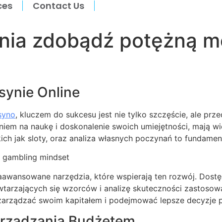
ces
Contact Us
nia zdobądź potężną m
synie Online
syno
, kluczem do sukcesu jest nie tylko szczęście, ale pr
iem na naukę i doskonalenie swoich umiejętności, mają w
ch jak sloty, oraz analiza własnych poczynań to fundament
 zaawansowane narzędzia, które wspierają ten rozwój. Dos
 powtarzających się wzorców i analizę skuteczności zastosow
 zarządzać swoim kapitałem i podejmować lepsze decyzje 
arządzania Budżetem