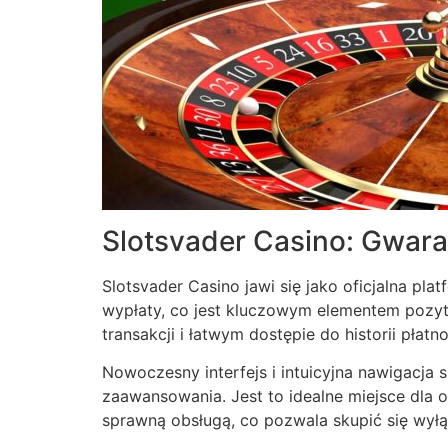
Slotsvader Casino: Gwara
Slotsvader Casino jawi się jako oficjalna pl
wypłaty, co jest kluczowym elementem pozy
transakcji i łatwym dostępie do historii pła
Nowoczesny interfejs i intuicyjna nawigacja 
zaawansowania. Jest to idealne miejsce dla
sprawną obsługą, co pozwala skupić się wyłą