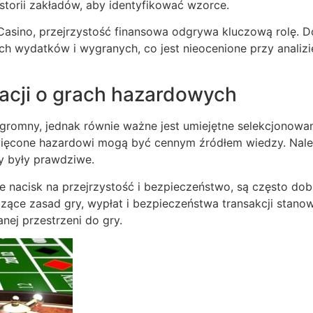
istorii zakładów, aby identyfikować wzorce.
Casino, przejrzystość finansowa odgrywa kluczową rolę. Dos
 wydatków i wygranych, co jest nieocenione przy analizie 
acji o grach hazardowych
 ogromny, jednak równie ważne jest umiejętne selekcjonowa
święcone hazardowi mogą być cennym źródłem wiedzy. Nale
by były prawdziwe.
ące nacisk na przejrzystość i bezpieczeństwo, są często 
czące zasad gry, wypłat i bezpieczeństwa transakcji stano
nej przestrzeni do gry.