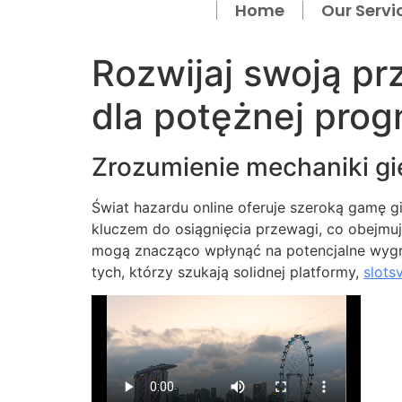
Home
Our Servi
Rozwijaj swoją p
dla potężnej pro
Zrozumienie mechaniki g
Świat hazardu online oferuje szeroką gamę g
kluczem do osiągnięcia przewagi, co obejmuj
mogą znacząco wpłynąć na potencjalne wygr
tych, którzy szukają solidnej platformy,
slots