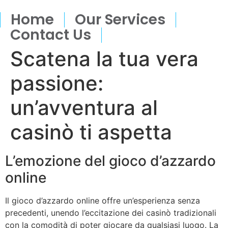
Home
Our Services
Contact Us
Scatena la tua vera
passione:
un’avventura al
casinò ti aspetta
L’emozione del gioco d’azzardo
online
Il gioco d’azzardo online offre un’esperienza senza
precedenti, unendo l’eccitazione dei casinò tradizionali
con la comodità di poter giocare da qualsiasi luogo. La