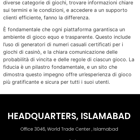
diverse categorie di giochi, trovare informazioni chiare
sui termini e le condizioni, e accedere a un supporto
clienti efficiente, fanno la differenza.
È fondamentale che ogni piattaforma garantisca un
ambiente di gioco equo e trasparente. Questo include
l’uso di generatori di numeri casuali certificati per i
giochi di casinò, e la chiara comunicazione delle
probabilità di vincita e delle regole di ciascun gioco. La
fiducia è un pilastro fondamentale, e un sito che
dimostra questo impegno offre un’esperienza di gioco
più gratificante e sicura per tutti i suoi utenti.
HEADQUARTERS​, ISLAMABAD
Office 3046, World Trade Center , Islamabad