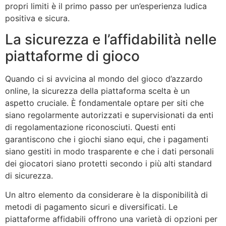
propri limiti è il primo passo per un’esperienza ludica
positiva e sicura.
La sicurezza e l’affidabilità nelle
piattaforme di gioco
Quando ci si avvicina al mondo del gioco d’azzardo
online, la sicurezza della piattaforma scelta è un
aspetto cruciale. È fondamentale optare per siti che
siano regolarmente autorizzati e supervisionati da enti
di regolamentazione riconosciuti. Questi enti
garantiscono che i giochi siano equi, che i pagamenti
siano gestiti in modo trasparente e che i dati personali
dei giocatori siano protetti secondo i più alti standard
di sicurezza.
Un altro elemento da considerare è la disponibilità di
metodi di pagamento sicuri e diversificati. Le
piattaforme affidabili offrono una varietà di opzioni per