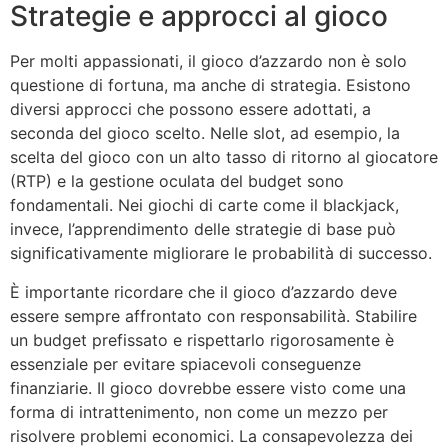
Strategie e approcci al gioco
Per molti appassionati, il gioco d’azzardo non è solo
questione di fortuna, ma anche di strategia. Esistono
diversi approcci che possono essere adottati, a
seconda del gioco scelto. Nelle slot, ad esempio, la
scelta del gioco con un alto tasso di ritorno al giocatore
(RTP) e la gestione oculata del budget sono
fondamentali. Nei giochi di carte come il blackjack,
invece, l’apprendimento delle strategie di base può
significativamente migliorare le probabilità di successo.
È importante ricordare che il gioco d’azzardo deve
essere sempre affrontato con responsabilità. Stabilire
un budget prefissato e rispettarlo rigorosamente è
essenziale per evitare spiacevoli conseguenze
finanziarie. Il gioco dovrebbe essere visto come una
forma di intrattenimento, non come un mezzo per
risolvere problemi economici. La consapevolezza dei