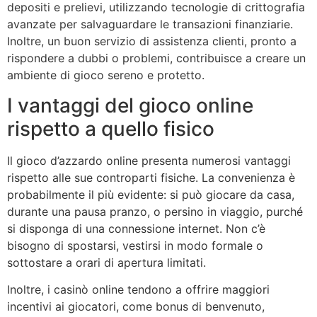
depositi e prelievi, utilizzando tecnologie di crittografia
avanzate per salvaguardare le transazioni finanziarie.
Inoltre, un buon servizio di assistenza clienti, pronto a
rispondere a dubbi o problemi, contribuisce a creare un
ambiente di gioco sereno e protetto.
I vantaggi del gioco online
rispetto a quello fisico
Il gioco d’azzardo online presenta numerosi vantaggi
rispetto alle sue controparti fisiche. La convenienza è
probabilmente il più evidente: si può giocare da casa,
durante una pausa pranzo, o persino in viaggio, purché
si disponga di una connessione internet. Non c’è
bisogno di spostarsi, vestirsi in modo formale o
sottostare a orari di apertura limitati.
Inoltre, i casinò online tendono a offrire maggiori
incentivi ai giocatori, come bonus di benvenuto,