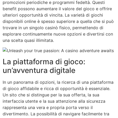
promozioni periodiche e programmi fedeltà. Questi
benefit possono aumentare il valore del gioco e offrire
ulteriori opportunità di vincita. La varietà di giochi
disponibili online è spesso superiore a quella che si può
trovare in un singolo casinò fisico, permettendo di
esplorare continuamente nuove opzioni e divertirsi con
una scelta quasi illimitata.
La piattaforma di gioco:
un’avventura digitale
In un panorama di opzioni, la ricerca di una piattaforma
di gioco affidabile e ricca di opportunità è essenziale.
Un sito che si distingue per la sua offerta, la sua
interfaccia utente e la sua attenzione alla sicurezza
rappresenta una vera e propria porta verso il
divertimento. La possibilità di navigare facilmente tra