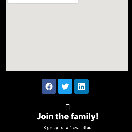
Join the family!
Sign up for a Newsletter.