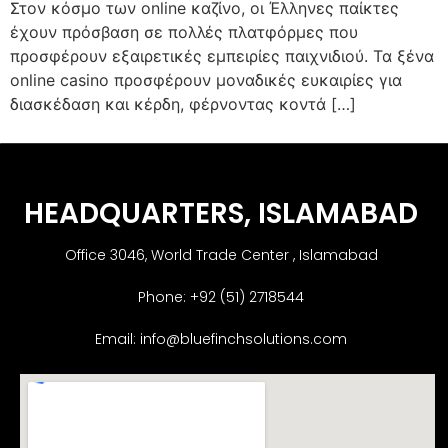
Στον κόσμο των online καζίνο, οι Έλληνες παίκτες
έχουν πρόσβαση σε πολλές πλατφόρμες που
προσφέρουν εξαιρετικές εμπειρίες παιχνιδιού. Τα ξένα
online casino προσφέρουν μοναδικές ευκαιρίες για
διασκέδαση και κέρδη, φέρνοντας κοντά […]
HEADQUARTERS​, ISLAMABAD
Office 3046, World Trade Center , Islamabad
Phone: +92 (51) 2718544
Email: info@bluefinchsolutions.com