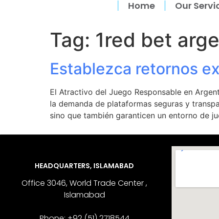
Home
Our Servi
Tag:
1red bet arge
Establezca retornos e
El Atractivo del Juego Responsable en Argent
la demanda de plataformas seguras y transpa
sino que también garanticen un entorno de ju
HEADQUARTERS​, ISLAMABAD
Office 3046, World Trade Center ,
Islamabad
Phone: +92 (51) 2718544