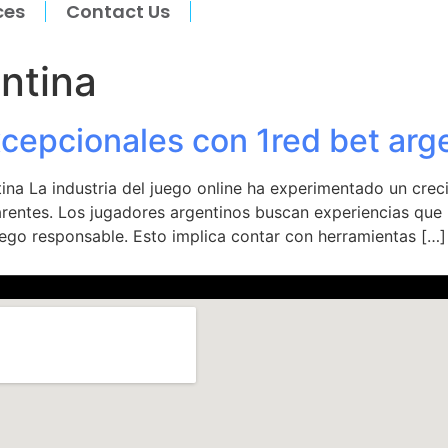
ces
Contact Us
ntina
xcepcionales con 1red bet arg
ina La industria del juego online ha experimentado un creci
rentes. Los jugadores argentinos buscan experiencias que 
ego responsable. Esto implica contar con herramientas […]