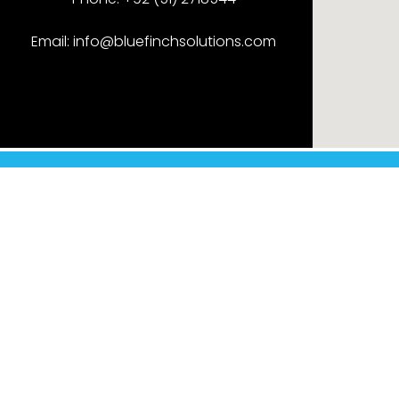
Email: info@bluefinchsolutions.com