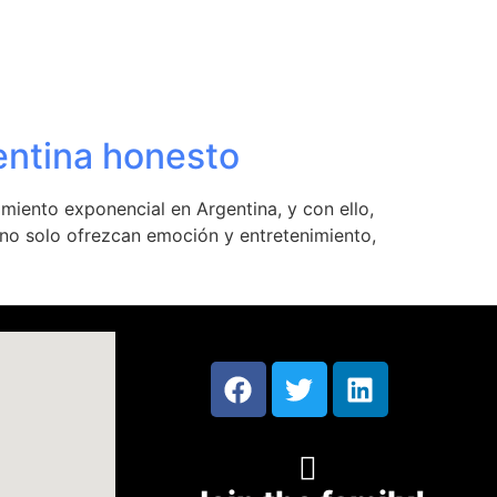
entina honesto
miento exponencial en Argentina, y con ello,
no solo ofrezcan emoción y entretenimiento,