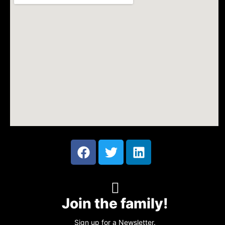
Join the family!
Sign up for a Newsletter.