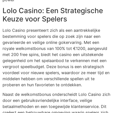
Lolo Casino: Een Strategische
Keuze voor Spelers
Lolo Casino presenteert zich als een aantrekkelijke
bestemming voor spelers die op zoek zijn naar een
gevarieerde en veilige online gokervaring. Met een
royale welkomstbonus van 100% tot €1200, aangevuld
met 200 free spins, biedt het casino een uitstekende
gelegenheid om het spelaanbod te verkennen met een
vergroot speelbudget. Deze bonus is een strategisch
voordeel voor nieuwe spelers, waardoor ze meer tijd en
middelen hebben om verschillende spellen uit te
proberen en hun favorieten te ontdekken.
Naast de welkomstbonus onderscheidt Lolo Casino zich
door een gebruiksvriendelijke interface, veilige
betaalmethoden en een toegewijde klantenservice. Dit
creëert een betrouwbare omgeving waarin spelers zich