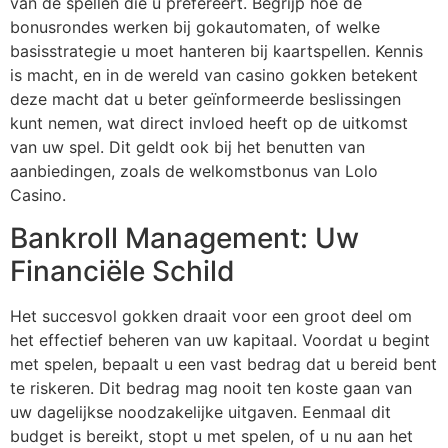
van de spellen die u prefereert. Begrijp hoe de
bonusrondes werken bij gokautomaten, of welke
basisstrategie u moet hanteren bij kaartspellen. Kennis
is macht, en in de wereld van casino gokken betekent
deze macht dat u beter geïnformeerde beslissingen
kunt nemen, wat direct invloed heeft op de uitkomst
van uw spel. Dit geldt ook bij het benutten van
aanbiedingen, zoals de welkomstbonus van Lolo
Casino.
Bankroll Management: Uw
Financiële Schild
Het succesvol gokken draait voor een groot deel om
het effectief beheren van uw kapitaal. Voordat u begint
met spelen, bepaalt u een vast bedrag dat u bereid bent
te riskeren. Dit bedrag mag nooit ten koste gaan van
uw dagelijkse noodzakelijke uitgaven. Eenmaal dit
budget is bereikt, stopt u met spelen, of u nu aan het