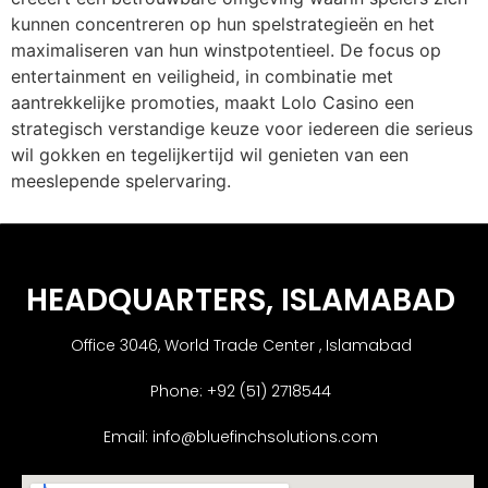
kunnen concentreren op hun spelstrategieën en het
maximaliseren van hun winstpotentieel. De focus op
entertainment en veiligheid, in combinatie met
aantrekkelijke promoties, maakt Lolo Casino een
strategisch verstandige keuze voor iedereen die serieus
wil gokken en tegelijkertijd wil genieten van een
meeslepende spelervaring.
HEADQUARTERS​, ISLAMABAD
Office 3046, World Trade Center , Islamabad
Phone: +92 (51) 2718544
Email: info@bluefinchsolutions.com