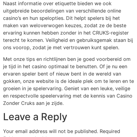
Naast informatie over etiquette bieden we ook
uitgebreide beoordelingen van verschillende online
casino’s en hun spelopties. Dit helpt spelers bij het
maken van weloverwogen keuzes, zodat ze de beste
ervaring kunnen hebben zonder in het CRUKS-register
terecht te komen. Veiligheid en gebruiksgemak staan bij
ons voorop, zodat je met vertrouwen kunt spelen.
Met onze tips en richtlijnen ben je goed voorbereid om
je tijd in het casino optimaal te benutten. Of je nu een
ervaren speler bent of nieuw bent in de wereld van
gokken, onze website is de ideale plek om te leren en te
groeien in je spelervaring. Geniet van een leuke, veilige
en respectvolle speelervaring met de kennis van Casino
Zonder Cruks aan je zijde.
Leave a Reply
Your email address will not be published.
Required