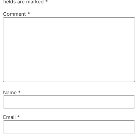
fields are marked
*
Comment
*
Name
*
Email
*