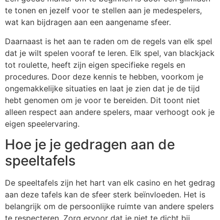
te tonen en jezelf voor te stellen aan je medespelers,
wat kan bijdragen aan een aangename sfeer.
Daarnaast is het aan te raden om de regels van elk spel
dat je wilt spelen vooraf te leren. Elk spel, van blackjack
tot roulette, heeft zijn eigen specifieke regels en
procedures. Door deze kennis te hebben, voorkom je
ongemakkelijke situaties en laat je zien dat je de tijd
hebt genomen om je voor te bereiden. Dit toont niet
alleen respect aan andere spelers, maar verhoogt ook je
eigen speelervaring.
Hoe je je gedragen aan de
speeltafels
De speeltafels zijn het hart van elk casino en het gedrag
aan deze tafels kan de sfeer sterk beïnvloeden. Het is
belangrijk om de persoonlijke ruimte van andere spelers
te respecteren. Zorg ervoor dat je niet te dicht bij