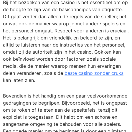
Bij het bezoeken van een casino is het essentieel om op
de hoogte te zijn van de basisprincipes van etiquette.
Dit gaat verder dan alleen de regels van de spellen; het
omvat ook de manier waarop je met andere spelers en
het personeel omgaat. Respect voor anderen is cruciaal.
Het is belangrijk om vriendelijk en beleefd te zijn, en
altijd te luisteren naar de instructies van het personeel,
omdat zij de autoriteit zijn in het casino. Gokken kan
ook beïnvloed worden door factoren zoals sociale
media, die de manier waarop mensen hun ervaringen
delen veranderen, zoals de
beste casino zonder cruks
kan laten zien.
Bovendien is het handig om een paar veelvoorkomende
gedragingen te begrijpen. Bijvoorbeeld, het is ongepast
om te roken of te eten aan de speeltafels, tenzij dit
expliciet is toegestaan. Dit helpt om een schone en
aangename omgeving te behouden voor alle spelers.
Een goede manier om te beginnen is door een glimlach