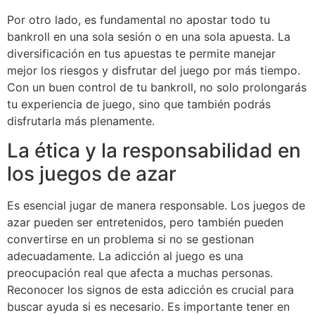
Por otro lado, es fundamental no apostar todo tu
bankroll en una sola sesión o en una sola apuesta. La
diversificación en tus apuestas te permite manejar
mejor los riesgos y disfrutar del juego por más tiempo.
Con un buen control de tu bankroll, no solo prolongarás
tu experiencia de juego, sino que también podrás
disfrutarla más plenamente.
La ética y la responsabilidad en
los juegos de azar
Es esencial jugar de manera responsable. Los juegos de
azar pueden ser entretenidos, pero también pueden
convertirse en un problema si no se gestionan
adecuadamente. La adicción al juego es una
preocupación real que afecta a muchas personas.
Reconocer los signos de esta adicción es crucial para
buscar ayuda si es necesario. Es importante tener en