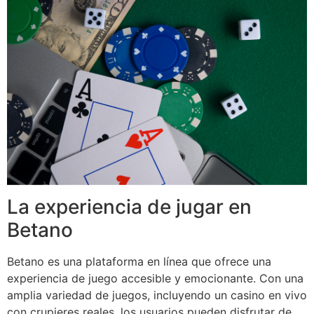
La experiencia de jugar en
Betano
Betano es una plataforma en línea que ofrece una
experiencia de juego accesible y emocionante. Con una
amplia variedad de juegos, incluyendo un casino en vivo
con crupieres reales, los usuarios pueden disfrutar de