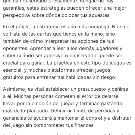
que han observado previamente. Aunque no hay
garantías, estas estrategias pueden ofrecer una mejor
perspectiva sobre dónde colocar tus apuestas.
En el póker, la estrategia es aún más compleja. No solo
se trata de las cartas que tienes en la mano, sino
también de cómo interpretar las acciones de tus
oponentes. Aprender a leer a los demás jugadores y
saber cuándo ser agresivo o conservador puede ser
crucial para ganar. La práctica en este tipo de juegos es
esencial, y muchas plataformas ofrecen juegos
gratuitos para entrenar tus habilidades sin riesgo.
Asimismo, es vital establecer un presupuesto y ceñirse
a él. Muchas personas cometen el error de dejarse
llevar por la emoción del juego y terminan gastando
más de lo planeado. Definir un límite de pérdidas y
ganancias te ayudará a mantener el control y a disfrutar
del juego sin comprometer tus finanzas.