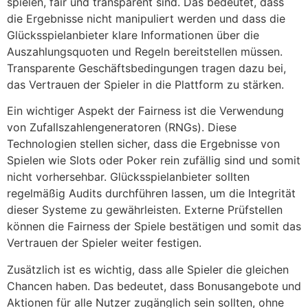
spielen, fair und transparent sind. Das bedeutet, dass
die Ergebnisse nicht manipuliert werden und dass die
Glücksspielanbieter klare Informationen über die
Auszahlungsquoten und Regeln bereitstellen müssen.
Transparente Geschäftsbedingungen tragen dazu bei,
das Vertrauen der Spieler in die Plattform zu stärken.
Ein wichtiger Aspekt der Fairness ist die Verwendung
von Zufallszahlengeneratoren (RNGs). Diese
Technologien stellen sicher, dass die Ergebnisse von
Spielen wie Slots oder Poker rein zufällig sind und somit
nicht vorhersehbar. Glücksspielanbieter sollten
regelmäßig Audits durchführen lassen, um die Integrität
dieser Systeme zu gewährleisten. Externe Prüfstellen
können die Fairness der Spiele bestätigen und somit das
Vertrauen der Spieler weiter festigen.
Zusätzlich ist es wichtig, dass alle Spieler die gleichen
Chancen haben. Das bedeutet, dass Bonusangebote und
Aktionen für alle Nutzer zugänglich sein sollten, ohne