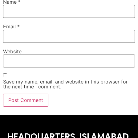
Name
*
Email
*
Website
Save my name, email, and website in this browser for
the next time I comment.
HEADQUARTERS​, ISLAMABAD