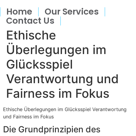
Home
Our Services
Contact Us
Ethische
Überlegungen im
Glücksspiel
Verantwortung und
Fairness im Fokus
Ethische Überlegungen im Glücksspiel Verantwortung
und Fairness im Fokus
Die Grundprinzipien des