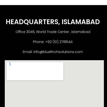
HEADQUARTERS​, ISLAMABAD
Office 3046, World Trade Center , Islamabad
Phone: +92 (51) 2718544
Email: info@bluefinchsolutions.com