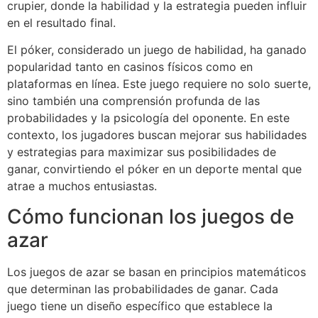
crupier, donde la habilidad y la estrategia pueden influir
en el resultado final.
El póker, considerado un juego de habilidad, ha ganado
popularidad tanto en casinos físicos como en
plataformas en línea. Este juego requiere no solo suerte,
sino también una comprensión profunda de las
probabilidades y la psicología del oponente. En este
contexto, los jugadores buscan mejorar sus habilidades
y estrategias para maximizar sus posibilidades de
ganar, convirtiendo el póker en un deporte mental que
atrae a muchos entusiastas.
Cómo funcionan los juegos de
azar
Los juegos de azar se basan en principios matemáticos
que determinan las probabilidades de ganar. Cada
juego tiene un diseño específico que establece la