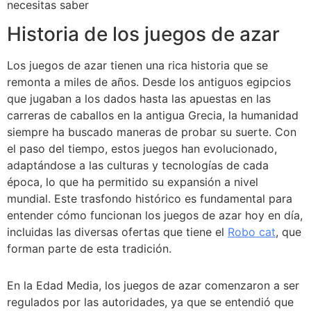
necesitas saber
Historia de los juegos de azar
Los juegos de azar tienen una rica historia que se
remonta a miles de años. Desde los antiguos egipcios
que jugaban a los dados hasta las apuestas en las
carreras de caballos en la antigua Grecia, la humanidad
siempre ha buscado maneras de probar su suerte. Con
el paso del tiempo, estos juegos han evolucionado,
adaptándose a las culturas y tecnologías de cada
época, lo que ha permitido su expansión a nivel
mundial. Este trasfondo histórico es fundamental para
entender cómo funcionan los juegos de azar hoy en día,
incluidas las diversas ofertas que tiene el
Robo cat
, que
forman parte de esta tradición.
En la Edad Media, los juegos de azar comenzaron a ser
regulados por las autoridades, ya que se entendió que