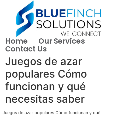
Home
Our Services
Contact Us
Juegos de azar
populares Cómo
funcionan y qué
necesitas saber
Juegos de azar populares Cómo funcionan y qué