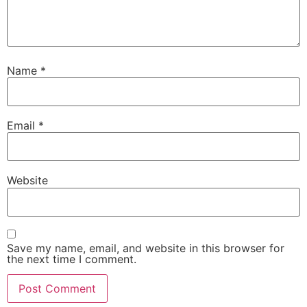
Name
*
Email
*
Website
Save my name, email, and website in this browser for
the next time I comment.