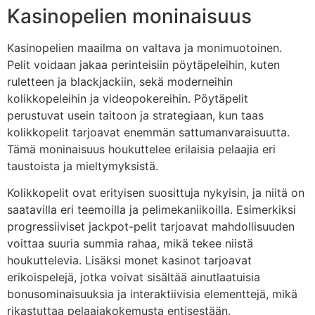
Kasinopelien moninaisuus
Kasinopelien maailma on valtava ja monimuotoinen.
Pelit voidaan jakaa perinteisiin pöytäpeleihin, kuten
ruletteen ja blackjackiin, sekä moderneihin
kolikkopeleihin ja videopokereihin. Pöytäpelit
perustuvat usein taitoon ja strategiaan, kun taas
kolikkopelit tarjoavat enemmän sattumanvaraisuutta.
Tämä moninaisuus houkuttelee erilaisia pelaajia eri
taustoista ja mieltymyksistä.
Kolikkopelit ovat erityisen suosittuja nykyisin, ja niitä on
saatavilla eri teemoilla ja pelimekaniikoilla. Esimerkiksi
progressiiviset jackpot-pelit tarjoavat mahdollisuuden
voittaa suuria summia rahaa, mikä tekee niistä
houkuttelevia. Lisäksi monet kasinot tarjoavat
erikoispelejä, jotka voivat sisältää ainutlaatuisia
bonusominaisuuksia ja interaktiivisia elementtejä, mikä
rikastuttaa pelaajakokemusta entisestään.