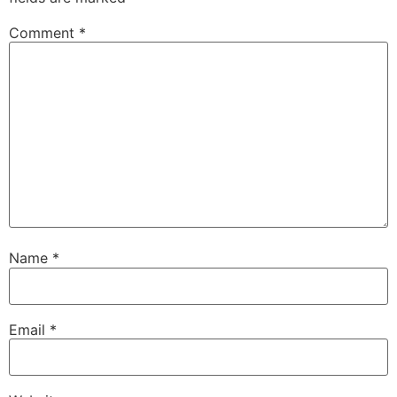
Comment
*
Name
*
Email
*