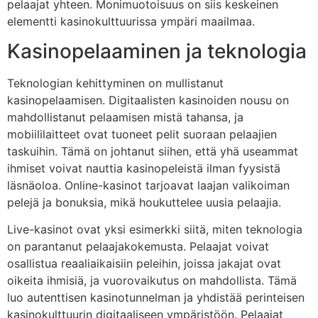
pelaajat yhteen. Monimuotoisuus on siis keskeinen
elementti kasinokulttuurissa ympäri maailmaa.
Kasinopelaaminen ja teknologia
Teknologian kehittyminen on mullistanut
kasinopelaamisen. Digitaalisten kasinoiden nousu on
mahdollistanut pelaamisen mistä tahansa, ja
mobiililaitteet ovat tuoneet pelit suoraan pelaajien
taskuihin. Tämä on johtanut siihen, että yhä useammat
ihmiset voivat nauttia kasinopeleistä ilman fyysistä
läsnäoloa. Online-kasinot tarjoavat laajan valikoiman
pelejä ja bonuksia, mikä houkuttelee uusia pelaajia.
Live-kasinot ovat yksi esimerkki siitä, miten teknologia
on parantanut pelaajakokemusta. Pelaajat voivat
osallistua reaaliaikaisiin peleihin, joissa jakajat ovat
oikeita ihmisiä, ja vuorovaikutus on mahdollista. Tämä
luo autenttisen kasinotunnelman ja yhdistää perinteisen
kasinokulttuurin digitaaliseen ympäristöön. Pelaajat