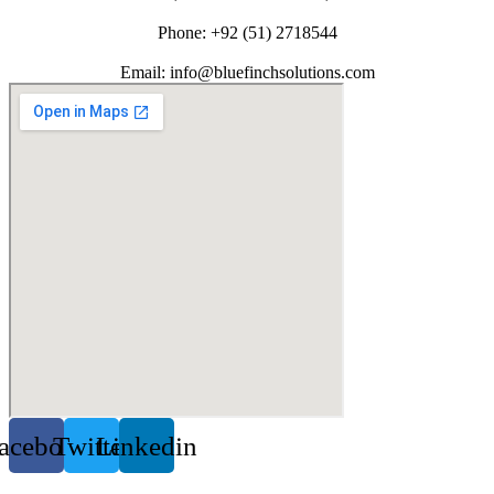
Phone: +92 (51) 2718544
Email: info@bluefinchsolutions.com
acebook
Twitter
Linkedin