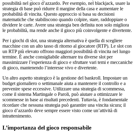
possibilità nel gioco d’azzardo. Per esempio, nel blackjack, usare la
strategia di base può ridurre il margine della casa e aumentare le
probabilità di vincita. Questo approccio si basa su decisioni
matematiche che stabiliscono quando colpire, stare, raddoppiare o
dividere le carte. Avere una strategia ben definita non solo migliora
le probabilità, ma rende anche il gioco più coinvolgente e divertente.
Per i giochi di slot, una strategia alternativa è quella di scegliere
macchine con un alto tasso di ritorno al giocatore (RTP). Le slot con
un RTP più elevato offrono maggiori possibilità di vincita nel lungo
termine. È anche consigliabile alternare tra diverse slot per
massimizzare l’esperienza di gioco e sfruttare vari temi e meccaniche
di gioco, mantenendo l’interesse vivo e divertente.
Un altro aspetto strategico è la gestione del bankroll. Impostare un
budget giornaliero o settimanale aiuta a mantenere il controllo e a
prevenire spese eccessive. Utilizzare una strategia di scommessa,
come il sistema Martingale o Paroli, può aiutare a ottimizzare le
scommesse in base ai risultati precedenti. Tuttavia, è fondamentale
ricordare che nessuna strategia può garantire una vincita sicura; il
gioco d’azzardo deve sempre essere visto come un’attività di
intrattenimento.
L’importanza del gioco responsabile