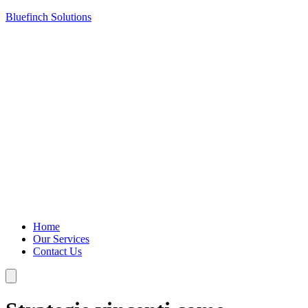
Bluefinch Solutions
Home
Our Services
Contact Us