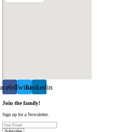
acebook
Twitter
Linkedin
Join the family!
Sign up for a Newsletter.
Subscribe