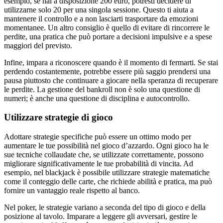
esempio, se hai a disposizione 200 euro, potresti decidere di
utilizzarne solo 20 per una singola sessione. Questo ti aiuta a
mantenere il controllo e a non lasciarti trasportare da emozioni
momentanee. Un altro consiglio è quello di evitare di rincorrere le
perdite, una pratica che può portare a decisioni impulsive e a spese
maggiori del previsto.
Infine, impara a riconoscere quando è il momento di fermarti. Se stai
perdendo costantemente, potrebbe essere più saggio prendersi una
pausa piuttosto che continuare a giocare nella speranza di recuperare
le perdite. La gestione del bankroll non è solo una questione di
numeri; è anche una questione di disciplina e autocontrollo.
Utilizzare strategie di gioco
Adottare strategie specifiche può essere un ottimo modo per
aumentare le tue possibilità nel gioco d’azzardo. Ogni gioco ha le
sue tecniche collaudate che, se utilizzate correttamente, possono
migliorare significativamente le tue probabilità di vincita. Ad
esempio, nel blackjack è possibile utilizzare strategie matematiche
come il conteggio delle carte, che richiede abilità e pratica, ma può
fornire un vantaggio reale rispetto al banco.
Nel poker, le strategie variano a seconda del tipo di gioco e della
posizione al tavolo. Imparare a leggere gli avversari, gestire le