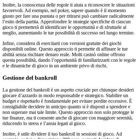
Inoltre, la conoscenza delle regole ti aiuta a riconoscere le situazioni
favorevoli. Ad esempio, nel poker, sapere quando è il momento
giusto per fare una puntata o per ritirarsi può cambiare radicalmente
l’esito della partita. Approfondire le strategie specifiche di ciascun
gioco ti permetterà di identificare le opportunità e di sfruttarle al
meglio, aumentando le tue possibilità di successo nel lungo termine.
Infine, considera di esercitarti con versioni gratuite dei giochi
disponibili online. Questo approccio ti permette di affinare le tue
abilità senza rischiare denaro reale. Molti casinò online offrono
questa possibilità, dando l’opportunità di familiarizzarti con le regole
e le dinamiche di gioco in un ambiente privo di rischi.
Gestione del bankroll
La gestione del bankroll è un aspetto cruciale per chiunque desideri
giocare d’azzardo in modo responsabile e strategico. Stabilire un
budget e rispettarlo è fondamentale per evitare perdite eccessive. È
consigliabile decidere in anticipo quanto si è disposti a spendere e
non superare mai tale limite. Questo approccio non solo protegge le
tue finanze, ma ti consente anche di giocare con maggiore serenità,
riducendo lo stress e l’ansia legati al gioco.
Inoltre, è utile dividere il tuo bankroll in sessioni di gioco. Ad