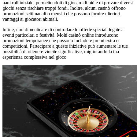
bankroll iniziale, permettendoti di giocare di più e di provare diversi
giochi senza rischiare troppi fondi. Inoltre, alcuni casinò offrono
promozioni settimanali o mensili che possono fornire ulteriori
vantaggi ai giocatori abituali.
Infine, non dimenticare di controllare le offerte speciali legate a
eventi particolari o festività. Molti casinò online introducono
promozioni temporanee che possono includere premi extra o
competizioni. Partecipare a queste iniziative può aumentare le tue
possibilità di ottenere vincite significative, migliorando la tua
esperienza complessiva nel gioco.