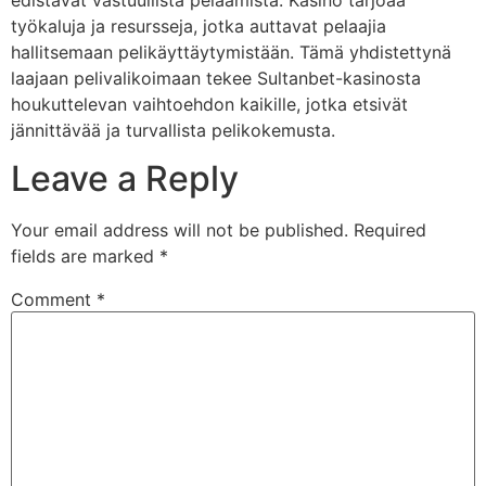
edistävät vastuullista pelaamista. Kasino tarjoaa
työkaluja ja resursseja, jotka auttavat pelaajia
hallitsemaan pelikäyttäytymistään. Tämä yhdistettynä
laajaan pelivalikoimaan tekee Sultanbet-kasinosta
houkuttelevan vaihtoehdon kaikille, jotka etsivät
jännittävää ja turvallista pelikokemusta.
Leave a Reply
Your email address will not be published.
Required
fields are marked
*
Comment
*