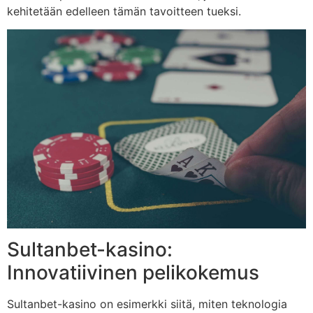
kehitetään edelleen tämän tavoitteen tueksi.
Sultanbet-kasino:
Innovatiivinen pelikokemus
Sultanbet-kasino on esimerkki siitä, miten teknologia