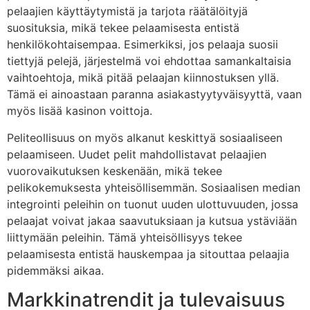
pelaajien käyttäytymistä ja tarjota räätälöityjä
suosituksia, mikä tekee pelaamisesta entistä
henkilökohtaisempaa. Esimerkiksi, jos pelaaja suosii
tiettyjä pelejä, järjestelmä voi ehdottaa samankaltaisia
vaihtoehtoja, mikä pitää pelaajan kiinnostuksen yllä.
Tämä ei ainoastaan paranna asiakastyytyväisyyttä, vaan
myös lisää kasinon voittoja.
Peliteollisuus on myös alkanut keskittyä sosiaaliseen
pelaamiseen. Uudet pelit mahdollistavat pelaajien
vuorovaikutuksen keskenään, mikä tekee
pelikokemuksesta yhteisöllisemmän. Sosiaalisen median
integrointi peleihin on tuonut uuden ulottuvuuden, jossa
pelaajat voivat jakaa saavutuksiaan ja kutsua ystäviään
liittymään peleihin. Tämä yhteisöllisyys tekee
pelaamisesta entistä hauskempaa ja sitouttaa pelaajia
pidemmäksi aikaa.
Markkinatrendit ja tulevaisuus