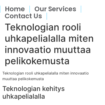
Home
Our Services
Contact Us
Teknologian rooli
uhkapelialalla miten
innovaatio muuttaa
pelikokemusta
Teknologian rooli uhkapelialalla miten innovaatio
muuttaa pelikokemusta
Teknologian kehitys
uhkapelialalla